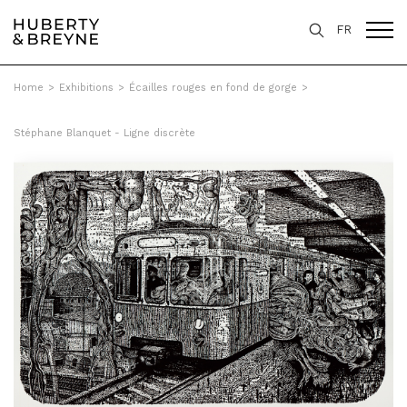
FR
Home
>
Exhibitions
>
Écailles rouges en fond de gorge
>
Stéphane Blanquet - Ligne discrète