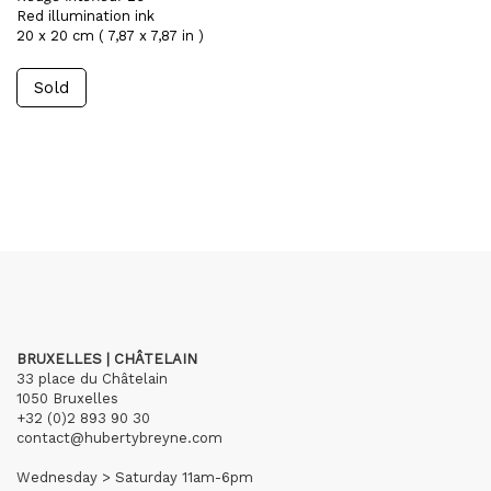
Red illumination ink
20 x 20 cm ( 7,87 x 7,87 in )
Sold
BRUXELLES | CHÂTELAIN
33 place du Châtelain
1050 Bruxelles
+32 (0)2 893 90 30
contact@hubertybreyne.com
Wednesday > Saturday 11am-6pm