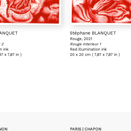
LANQUET
Stéphane BLANQUET
Rouge, 2021
 2
Rouge interieur 1
n ink
Red illumination ink
7 x 7,87 in )
20 x 20 cm ( 7,87 x 7,87 in )
GNON
PARIS | CHAPON