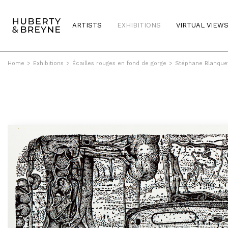
ARTISTS
EXHIBITIONS
VIRTUAL VIEW
Home
>
Exhibitions
>
Écailles rouges en fond de gorge
>
Stéphane Blanquet