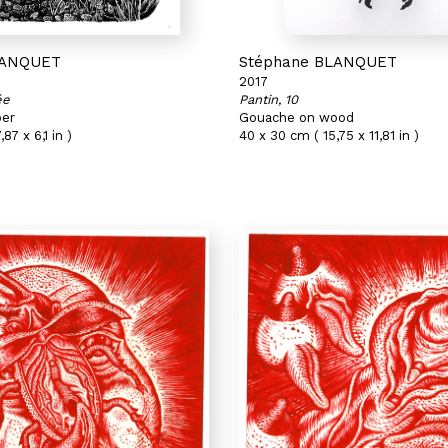
LANQUET
Stéphane BLANQUET
2017
ée
Pantin, 10
per
Gouache on wood
87 x 6,1 in )
40 x 30 cm ( 15,75 x 11,81 in )