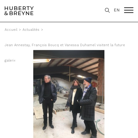
EN
Accueil
>
Actualités
>
Jean Annestay, François Boucq et Vanessa Duhamel visitent la future
galerie du Châtelain