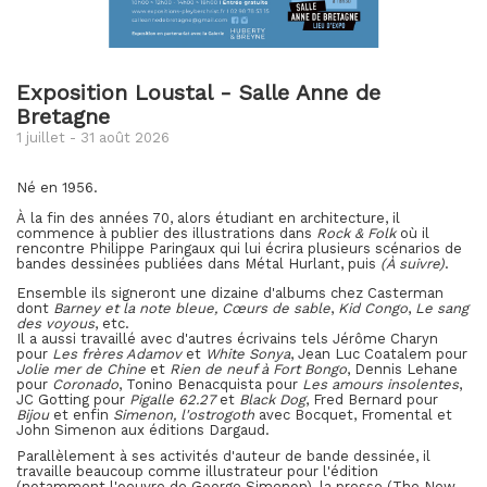
Exposition Loustal - Salle Anne de
Bretagne
1 juillet - 31 août 2026
Né en 1956.
À
la fin des années 70, alors étudiant en architecture, il
commence à publier des illustrations dans
Rock & Folk
où il
rencontre Philippe Paringaux qui lui écrira plusieurs scénarios de
bandes dessinées publiées dans Métal Hurlant, puis
(À suivre)
.
Ensemble ils signeront une dizaine d'albums chez Casterman
dont
Barney et la note bleue,
Cœurs de sable
,
Kid Congo
,
Le sang
des voyous
, etc.
Il a aussi travaillé avec d'autres écrivains tels Jérôme Charyn
pour
Les frères Adamov
et
White Sonya
, Jean Luc Coatalem pour
Jolie mer de Chine
et
Rien de neuf à Fort Bongo
, Dennis Lehane
pour
Coronado
, Tonino Benacquista pour
Les amours insolentes
,
JC Gotting pour
Pigalle 62.27
et
Black Dog
, Fred Bernard pour
Bijou
et enfin
Simenon, l'ostrogoth
avec Bocquet, Fromental et
John Simenon aux éditions Dargaud.
Parallèlement à ses activités d'auteur de bande dessinée, il
travaille beaucoup comme illustrateur pour l'édition
(notamment l'oeuvre de George Simenon), la presse (The New