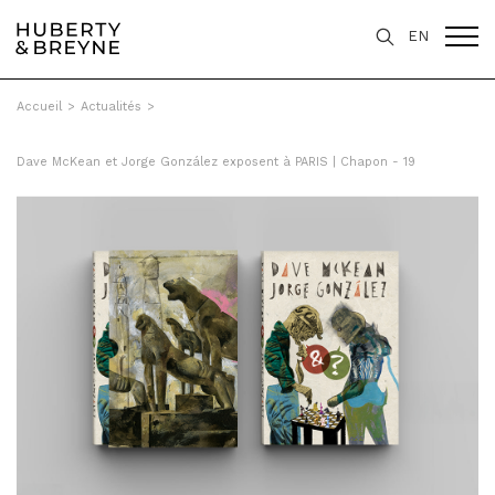
EN
Accueil
>
Actualités
>
Dave McKean et Jorge González exposent à PARIS | Chapon - 19