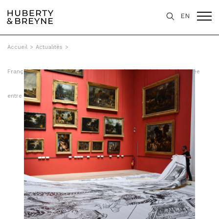
EN
Accueil
>
Actualités
>
François Boucq au Palais des beaux-arts de Lille : "la bande dessinée
entre (enfin) au musée"