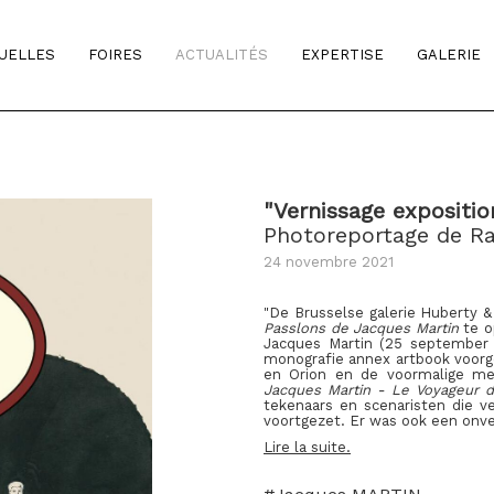
TUELLES
FOIRES
ACTUALITÉS
EXPERTISE
GALERIE
"Vernissage expositi
Photoreportage de Ra
24 novembre 2021
"De Brusselse galerie Huberty
Passlons de Jacques Martin
te op
Jacques Martin (25 september 1
monografie annex artbook voorges
en Orion en de voormalige me
Jacques Martin - Le Voyageur 
tekenaars en scenaristen die 
voortgezet. Er was ook een onve
Lire la suite.