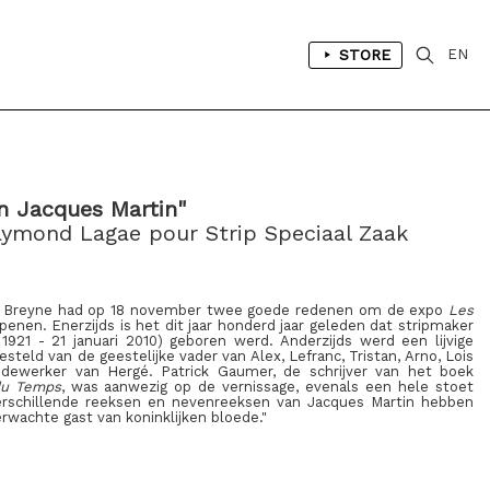
STORE
EN
on Jacques Martin"
ymond Lagae pour Strip Speciaal Zaak
 & Breyne had op 18 november twee goede redenen om de expo
Les
enen. Enerzijds is het dit jaar honderd jaar geleden dat stripmaker
921 - 21 januari 2010) geboren werd. Anderzijds werd een lijvige
teld van de geestelijke vader van Alex, Lefranc, Tristan, Arno, Lois
dewerker van Hergé. Patrick Gaumer, de schrijver van het boek
du Temps
, was aanwezig op de vernissage, evenals een hele stoet
verschillende reeksen en nevenreeksen van Jacques Martin hebben
rwachte gast van koninklijken bloede."