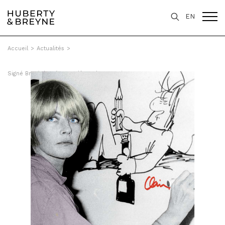
EN
Accueil
>
Actualités
>
Signé Bretécher à Angoulême du 23 mai 2025 au 8 mars 2026