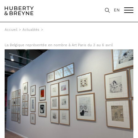
EN
Accueil
>
Actualités
>
La Belgique représentée en nombre à Art Paris du 3 au 6 avril