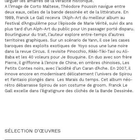
larguer les amarres de la véracité historique.
A l’image de Corto Maltese, Théodore Poussin navigue entre
deux eaux, celles de la bande dessinée et de la littérature. En
1989, Franck Le Gall recevra l’Alph-Art du meilleur album au
Festival d’Angoulême pour l’épisode de Marie Vérité, suivi dix ans
plus tard d‘un Alph-Art du public pour Un passager porté disparu.
Bourlingueur du trait, l’auteur explore entre-temps d’autres
territoires graphiques. Sur un scénario de Yann, il ose les cases
baroques des exploits exotiques de Yoyo sous une lune noire
dans la revue Circus. Il revisite Pinocchio, Rikki-Tiki-Tavi ou Ali-
Baba et les 40 voleurs pour Je Bouquine. En duo avec son frère
Pierre, il griffonne à l’encre de Chine, en ombres chinoises, Les
Petits Contes noirs, avec l’acidité d’un Caran d’Ache. En 2007, il
innove encore en modernisant délicatement l’univers de Spirou
et Fantasio plongés dans Les Marais du temps. Cet album néo-
rétro débarrasse Spirou de son costume de groom. Franck Le
Gall excelle dans l’égratignure des clichés de la Bande Dessinée.
SÉLECTION D'ŒUVRES