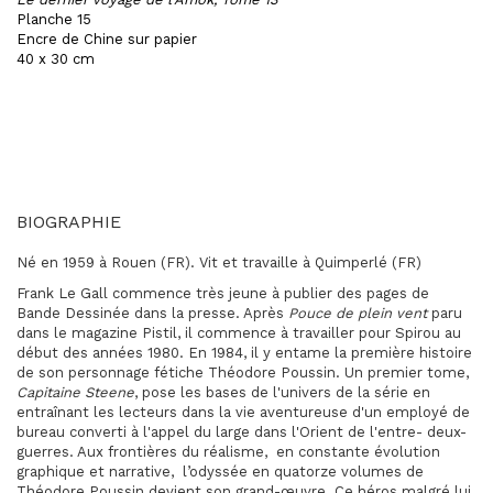
Planche 15
Encre de Chine sur papier
40 x 30 cm
BIOGRAPHIE
Né en 1959 à Rouen (FR). Vit et travaille à Quimperlé (FR)
Frank Le Gall commence très jeune à publier des pages de
Bande Dessinée dans la presse. Après
Pouce de plein vent
paru
dans le magazine Pistil, il commence à travailler pour Spirou au
début des années 1980. En 1984, il y entame la première histoire
de son personnage fétiche Théodore Poussin. Un premier tome,
Capitaine Steene
, pose les bases de l'univers de la série en
entraînant les lecteurs dans la vie aventureuse d'un employé de
bureau converti à l'appel du large dans l'Orient de l'entre- deux-
guerres. Aux frontières du réalisme, en constante évolution
graphique et narrative, l’odyssée en quatorze volumes de
Théodore Poussin devient son grand-œuvre. Ce héros malgré lui