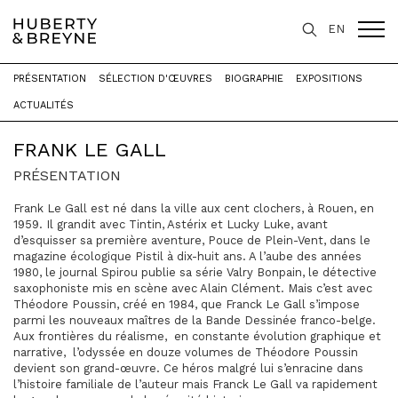
EN
PRÉSENTATION
SÉLECTION D'ŒUVRES
BIOGRAPHIE
EXPOSITIONS
Accueil
>
Artistes
>
Frank Le Gall
ACTUALITÉS
FRANK LE GALL
PRÉSENTATION
Frank Le Gall est né dans la ville aux cent clochers, à Rouen, en
1959. Il grandit avec Tintin, Astérix et Lucky Luke, avant
d’esquisser sa première aventure, Pouce de Plein-Vent, dans le
magazine écologique Pistil à dix-huit ans. A l’aube des années
1980, le journal Spirou publie sa série Valry Bonpain, le détective
saxophoniste mis en scène avec Alain Clément. Mais c’est avec
Théodore Poussin, créé en 1984, que Franck Le Gall s’impose
parmi les nouveaux maîtres de la Bande Dessinée franco-belge.
Aux frontières du réalisme, en constante évolution graphique et
narrative, l’odyssée en douze volumes de Théodore Poussin
devient son grand-œuvre. Ce héros malgré lui s’enracine dans
l’histoire familiale de l’auteur mais Franck Le Gall va rapidement