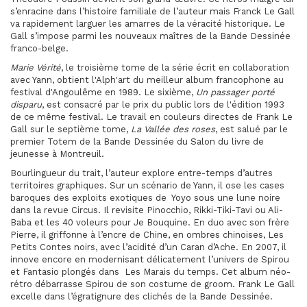
s’enracine dans l’histoire familiale de l’auteur mais Franck Le Gall
va rapidement larguer les amarres de la véracité historique. Le
Gall s’impose parmi les nouveaux maîtres de la Bande Dessinée
franco-belge.
Marie Vérité
, le troisième tome de la série écrit en collaboration
avec Yann, obtient l'Alph'art du meilleur album francophone au
festival d'Angoulême en 1989. Le sixième,
Un passager porté
disparu
, est consacré par le prix du public lors de l'édition 1993
de ce même festival. Le travail en couleurs directes de Frank Le
Gall sur le septième tome,
La Vallée des roses
, est salué par le
premier Totem de la Bande Dessinée du Salon du livre de
jeunesse à Montreuil.
Bourlingueur du trait, l’auteur explore entre-temps d’autres
territoires graphiques. Sur un scénario de Yann, il ose les cases
baroques des exploits exotiques de Yoyo sous une lune noire
dans la revue Circus. Il revisite Pinocchio, Rikki-Tiki-Tavi ou Ali-
Baba et les 40 voleurs pour Je Bouquine. En duo avec son frère
Pierre, il griffonne à l’encre de Chine, en ombres chinoises, Les
Petits Contes noirs, avec l’acidité d’un Caran d’Ache. En 2007, il
innove encore en modernisant délicatement l’univers de Spirou
et Fantasio plongés dans Les Marais du temps. Cet album néo-
rétro débarrasse Spirou de son costume de groom. Frank Le Gall
excelle dans l’égratignure des clichés de la Bande Dessinée.