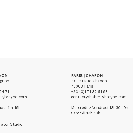
GNON
PARIS | CHAPON
ignon
19 - 21 Rue Chapon
75003 Paris
04 71
+33 (0)1 71 32 51 98
rtybreyne.com
contact@hubertybreyne.com
edi 11h-19h
Mercredi > Vendredi 13h30-19h
Samedi 12h-19h
rator Studio