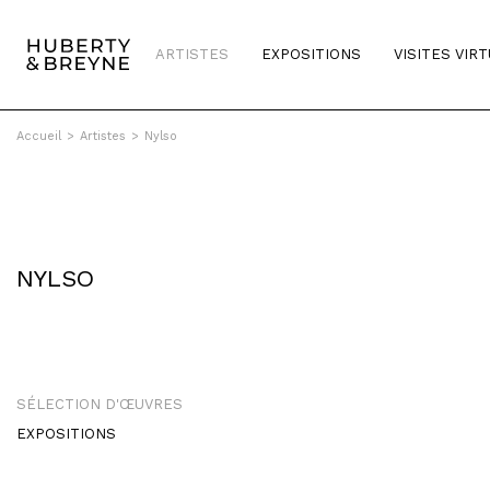
ARTISTES
EXPOSITIONS
VISITES VIR
Accueil
>
Artistes
>
Nylso
NYLSO
SÉLECTION D'ŒUVRES
EXPOSITIONS