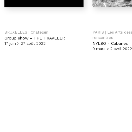
BRUXELLES | Châtelain
PARIS | Les Arts des
rencontres
Group show
-
THE TRAVELER
NYLSO
-
Cabanes
17 juin > 27 août 2022
9 mars > 2 avril 2022