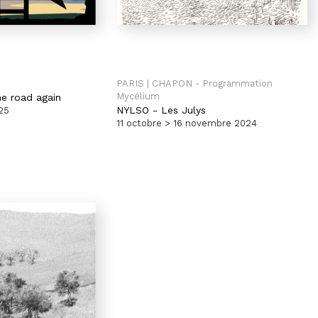
PARIS | CHAPON - Programmation
Mycélium
he road again
NYLSO
-
Les Julys
025
11 octobre > 16 novembre 2024