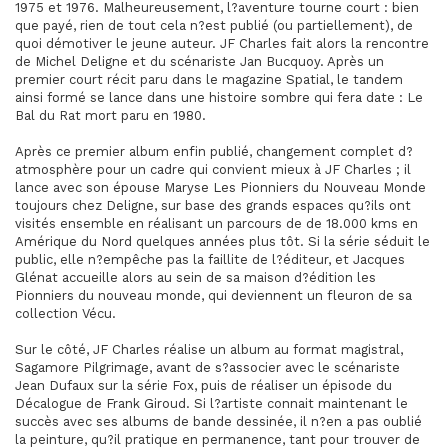
1975 et 1976. Malheureusement, l?aventure tourne court : bien
que payé, rien de tout cela n?est publié (ou partiellement), de
quoi démotiver le jeune auteur. JF Charles fait alors la rencontre
de Michel Deligne et du scénariste Jan Bucquoy. Après un
premier court récit paru dans le magazine Spatial, le tandem
ainsi formé se lance dans une histoire sombre qui fera date : Le
Bal du Rat mort paru en 1980.
Après ce premier album enfin publié, changement complet d?
atmosphère pour un cadre qui convient mieux à JF Charles ; il
lance avec son épouse Maryse Les Pionniers du Nouveau Monde
toujours chez Deligne, sur base des grands espaces qu?ils ont
visités ensemble en réalisant un parcours de de 18.000 kms en
Amérique du Nord quelques années plus tôt. Si la série séduit le
public, elle n?empêche pas la faillite de l?éditeur, et Jacques
Glénat accueille alors au sein de sa maison d?édition les
Pionniers du nouveau monde, qui deviennent un fleuron de sa
collection Vécu.
Sur le côté, JF Charles réalise un album au format magistral,
Sagamore Pilgrimage, avant de s?associer avec le scénariste
Jean Dufaux sur la série Fox, puis de réaliser un épisode du
Décalogue de Frank Giroud. Si l?artiste connait maintenant le
succès avec ses albums de bande dessinée, il n?en a pas oublié
la peinture, qu?il pratique en permanence, tant pour trouver de