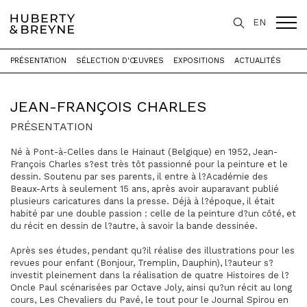
EN
PRÉSENTATION
SÉLECTION D'ŒUVRES
EXPOSITIONS
ACTUALITÉS
Accueil
>
Artistes
>
Jean-François Charles
JEAN-FRANÇOIS CHARLES
PRÉSENTATION
Né à Pont-à-Celles dans le Hainaut (Belgique) en 1952, Jean-
François Charles s?est très tôt passionné pour la peinture et le
dessin. Soutenu par ses parents, il entre à l?Académie des
Beaux-Arts à seulement 15 ans, après avoir auparavant publié
plusieurs caricatures dans la presse. Déjà à l?époque, il était
habité par une double passion : celle de la peinture d?un côté, et
du récit en dessin de l?autre, à savoir la bande dessinée.
Après ses études, pendant qu?il réalise des illustrations pour les
revues pour enfant (Bonjour, Tremplin, Dauphin), l?auteur s?
investit pleinement dans la réalisation de quatre Histoires de l?
Oncle Paul scénarisées par Octave Joly, ainsi qu?un récit au long
cours, Les Chevaliers du Pavé, le tout pour le Journal Spirou en