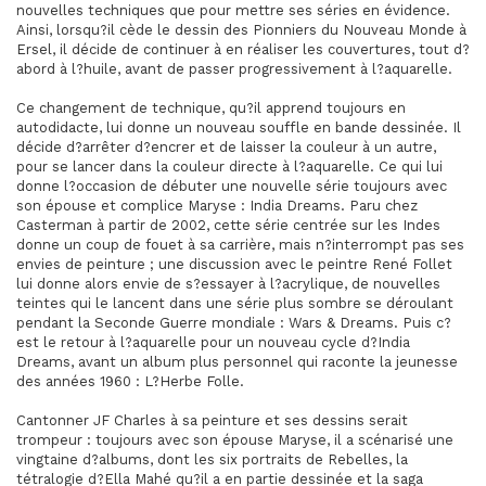
nouvelles techniques que pour mettre ses séries en évidence.
Ainsi, lorsqu?il cède le dessin des Pionniers du Nouveau Monde à
Ersel, il décide de continuer à en réaliser les couvertures, tout d?
abord à l?huile, avant de passer progressivement à l?aquarelle.
Ce changement de technique, qu?il apprend toujours en
autodidacte, lui donne un nouveau souffle en bande dessinée. Il
décide d?arrêter d?encrer et de laisser la couleur à un autre,
pour se lancer dans la couleur directe à l?aquarelle. Ce qui lui
donne l?occasion de débuter une nouvelle série toujours avec
son épouse et complice Maryse : India Dreams. Paru chez
Casterman à partir de 2002, cette série centrée sur les Indes
donne un coup de fouet à sa carrière, mais n?interrompt pas ses
envies de peinture ; une discussion avec le peintre René Follet
lui donne alors envie de s?essayer à l?acrylique, de nouvelles
teintes qui le lancent dans une série plus sombre se déroulant
pendant la Seconde Guerre mondiale : Wars & Dreams. Puis c?
est le retour à l?aquarelle pour un nouveau cycle d?India
Dreams, avant un album plus personnel qui raconte la jeunesse
des années 1960 : L?Herbe Folle.
Cantonner JF Charles à sa peinture et ses dessins serait
trompeur : toujours avec son épouse Maryse, il a scénarisé une
vingtaine d?albums, dont les six portraits de Rebelles, la
tétralogie d?Ella Mahé qu?il a en partie dessinée et la saga