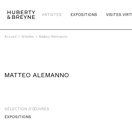
ARTISTES
EXPOSITIONS
VISITES VIR
Accueil
>
Artistes
>
Matteo Alemanno
MATTEO ALEMANNO
SÉLECTION D'ŒUVRES
EXPOSITIONS