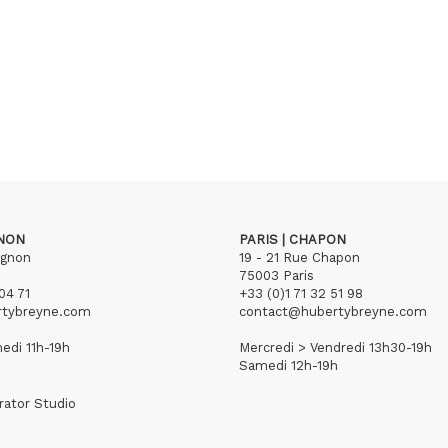
GNON
PARIS | CHAPON
ignon
19 - 21 Rue Chapon
75003 Paris
04 71
+33 (0)1 71 32 51 98
rtybreyne.com
contact@hubertybreyne.com
edi 11h-19h
Mercredi > Vendredi 13h30-19h
Samedi 12h-19h
rator Studio