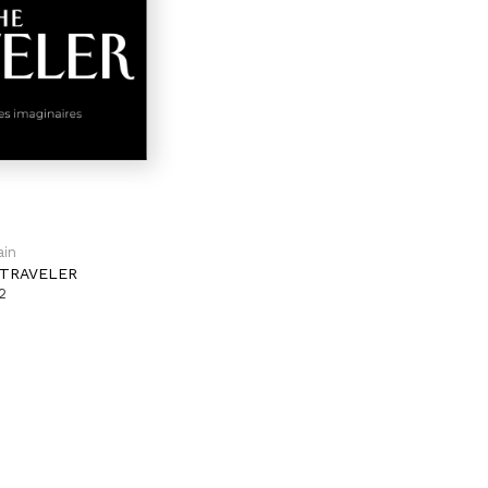
ain
TRAVELER
2