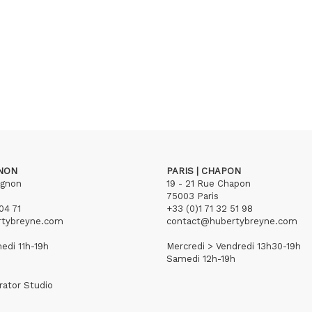
GNON
PARIS | CHAPON
ignon
19 - 21 Rue Chapon
75003 Paris
04 71
+33 (0)1 71 32 51 98
rtybreyne.com
contact@hubertybreyne.com
edi 11h-19h
Mercredi > Vendredi 13h30-19h
Samedi 12h-19h
rator Studio