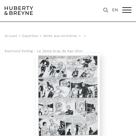
EN
Accueil
>
Expertise
>
Vente aux enchères
>
>
Raymond Reding - Le 3ème bras de Kan Shin