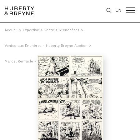
EN
Accueil
>
Expertise
>
Vente aux enchères
>
Ventes aux Enchères - Huberty Breyne Auction
>
Marcel Remacle - Sous la griffe de Lucifer, Tome 19