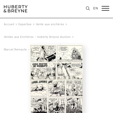
EN
Accueil
>
Expertise
>
Vente aux enchères
>
Ventes aux Enchères - Huberty Breyne Auction
>
Marcel Remacle - Sous la griffe de Lucifer, Tome 19