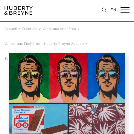
EN
Accueil
>
Expertise
>
Vente aux enchères
>
Ventes aux Enchères - Huberty Breyne Auction
>
Ted Benoit - Burnt Banana Sandwich