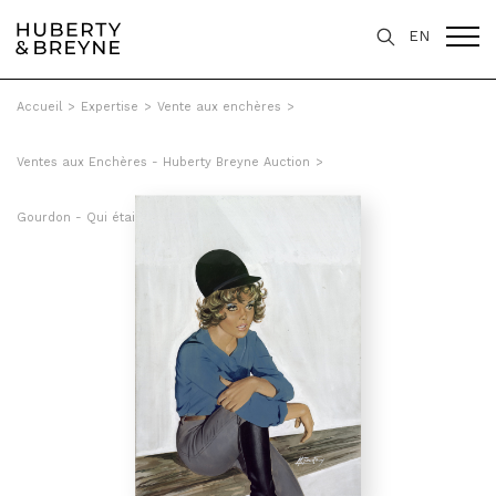
EN
Accueil
>
Expertise
>
Vente aux enchères
>
Ventes aux Enchères - Huberty Breyne Auction
>
Gourdon - Qui étais-tu, Samantha ?