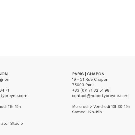
GNON
PARIS | CHAPON
ignon
19 - 21 Rue Chapon
75003 Paris
04 71
+33 (0)1 71 32 51 98
rtybreyne.com
contact@hubertybreyne.com
edi 11h-19h
Mercredi > Vendredi 13h30-19h
Samedi 12h-19h
rator Studio