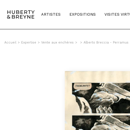
ARTISTES
EXPOSITIONS
VISITES VIR
Accueil
>
Expertise
>
Vente aux enchères
>
>
Alberto Breccia - Perramus