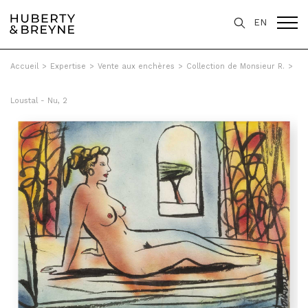
EN
Accueil
>
Expertise
>
Vente aux enchères
>
Collection de Monsieur R.
>
Loustal - Nu, 2