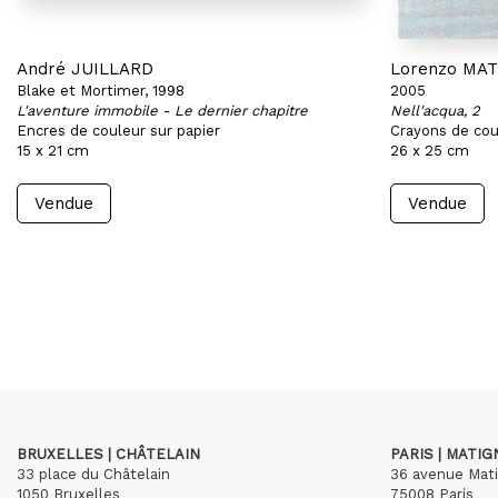
André JUILLARD
Lorenzo MA
Blake et Mortimer, 1998
2005
L'aventure immobile - Le dernier chapitre
Nell'acqua, 2
Encres de couleur sur papier
Crayons de cou
15 x 21 cm
26 x 25 cm
Vendue
Vendue
BRUXELLES | CHÂTELAIN
PARIS | MATI
33 place du Châtelain
36 avenue Mat
1050 Bruxelles
75008 Paris