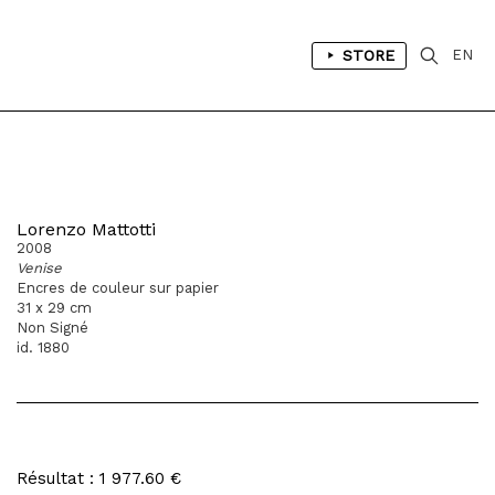
STORE
EN
Lorenzo Mattotti
2008
Venise
Encres de couleur sur papier
31 x 29 cm
Non Signé
id. 1880
Résultat : 1 977.60 €