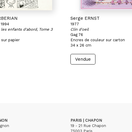
RBERIAN
Serge ERNST
 1994
1977
les enfants d'abord, Tome 3
Clin d'oeil
Gag 76
 sur papier
Encres de couleur sur carton
34 x 26 cm
Vendue
GNON
PARIS | CHAPON
ignon
19 - 21 Rue Chapon
75003 Paris