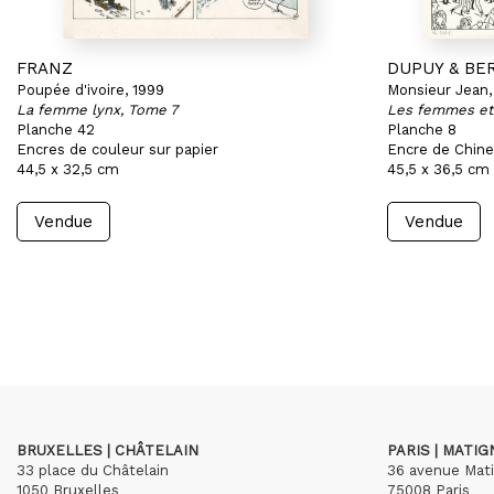
FRANZ
DUPUY & BE
Poupée d'ivoire, 1999
Monsieur Jean,
La femme lynx, Tome 7
Les femmes et 
Planche 42
Planche 8
Encres de couleur sur papier
Encre de Chine
44,5 x 32,5 cm
45,5 x 36,5 cm
Vendue
Vendue
BRUXELLES | CHÂTELAIN
PARIS | MATI
33 place du Châtelain
36 avenue Mat
1050 Bruxelles
75008 Paris