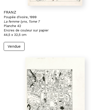
FRANZ
Poupée d'ivoire, 1999
La femme lynx, Tome 7
Planche 42
Encres de couleur sur papier
44,5 x 32,5 cm
Vendue