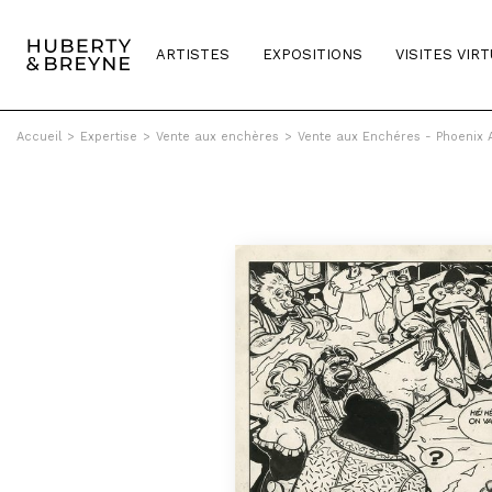
ARTISTES
EXPOSITIONS
VISITES VIR
Accueil
>
Expertise
>
Vente aux enchères
>
Vente aux Enchéres - Phoenix 