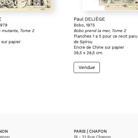
E
Paul DELIÈGE
1979
Bobo, 1975
s mutants, Tome 2
Bobo prend la mer, Tome 2
Planches 1 a 5 pour ce recit paru
 sur papier
de Spirou
Encre de Chine sur papier
39,5 x 29,5 cm
Vendue
GNON
PARIS | CHAPON
ignon
19 - 21 Rue Chapon