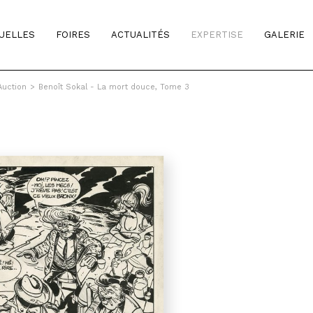
TUELLES
FOIRES
ACTUALITÉS
EXPERTISE
GALERIE
Auction
>
Benoît Sokal - La mort douce, Tome 3