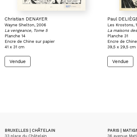
Christian DENAYER
Paul DELIÈG
Wayne Shelton, 2006
Les Krostons, 
La vengeance, Tome 5
La maisons de
Planche 14
Planche 31
Encre de Chine sur papier
Encre de Chine
41 x 31 cm
39,5 x 29,5 cm
Vendue
Vendue
BRUXELLES | CHÂTELAIN
PARIS | MATI
33 place du Châtelain
36 avenue Mat