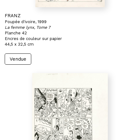
FRANZ
Poupée d'ivoire, 1999
La femme lynx, Tome 7
Planche 42
Encres de couleur sur papier
44,5 x 32,5 cm
Vendue