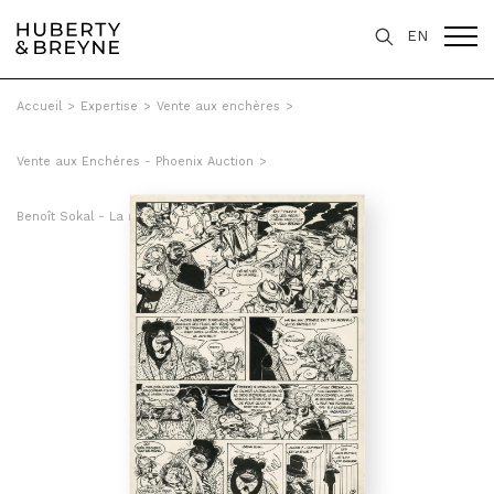
EN
Accueil
>
Expertise
>
Vente aux enchères
>
Vente aux Enchéres - Phoenix Auction
>
Benoît Sokal - La mort douce, Tome 3