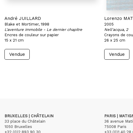
André JUILLARD
Lorenzo MA
Blake et Mortimer, 1998
2005
L'aventure immobile - Le dernier chapitre
Nell'acqua, 2
Encres de couleur sur papier
Crayons de cou
15 x 21 cm
26 x 25 cm
Vendue
Vendue
BRUXELLES | CHÂTELAIN
PARIS | MATI
33 place du Châtelain
36 avenue Mat
1050 Bruxelles
75008 Paris
+32 (0)2 893 90 30
+33 (0)1 40 28 