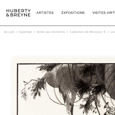
ARTISTES
EXPOSITIONS
VISITES VIR
Accueil
>
Expertise
>
Vente aux enchères
>
Collection de Monsieur R.
>
Ja