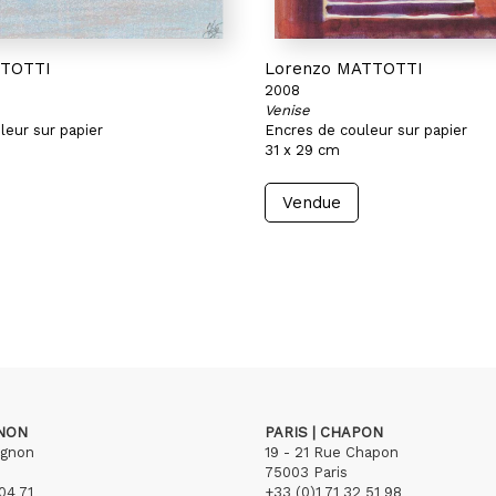
TTOTTI
Lorenzo MATTOTTI
2008
Venise
leur sur papier
Encres de couleur sur papier
31 x 29 cm
Vendue
GNON
PARIS | CHAPON
ignon
19 - 21 Rue Chapon
75003 Paris
04 71
+33 (0)1 71 32 51 98