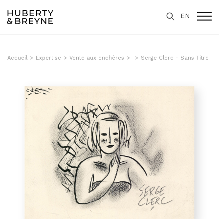
EN
Accueil
>
Expertise
>
Vente aux enchères
>
>
Serge Clerc - Sans Titre