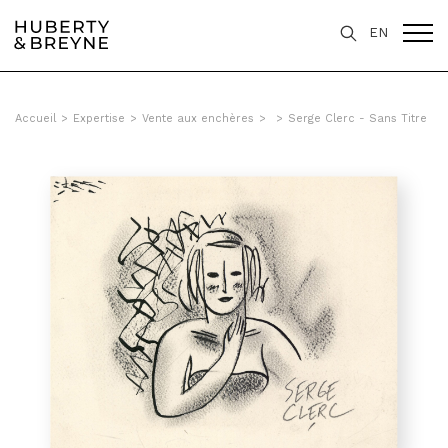
EN
Accueil
>
Expertise
>
Vente aux enchères
>
>
Serge Clerc - Sans Titre