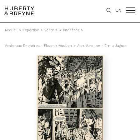
EN
Accueil
>
Expertise
>
Vente aux enchères
>
Vente aux Enchéres - Phoenix Auction
>
Alex Varenne - Erma Jaguar