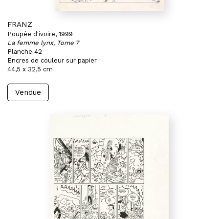
FRANZ
Poupée d'ivoire, 1999
La femme lynx, Tome 7
Planche 42
Encres de couleur sur papier
44,5 x 32,5 cm
Vendue