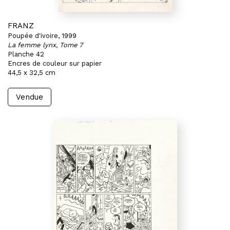
FRANZ
Poupée d'ivoire, 1999
La femme lynx, Tome 7
Planche 42
Encres de couleur sur papier
44,5 x 32,5 cm
Vendue