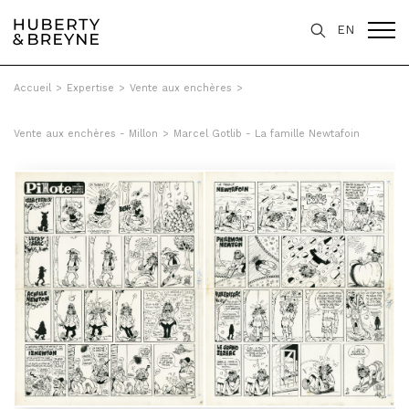
EN
Accueil
>
Expertise
>
Vente aux enchères
>
Vente aux enchères - Millon
>
Marcel Gotlib - La famille Newtafoin