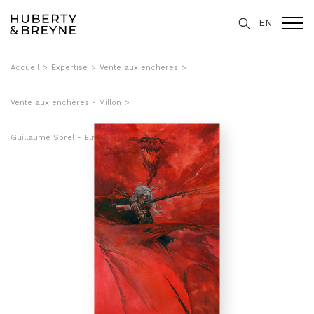
EN
Accueil
>
Expertise
>
Vente aux enchères
>
Vente aux enchères - Millon
>
Guillaume Sorel - Elric et la porte des mondes