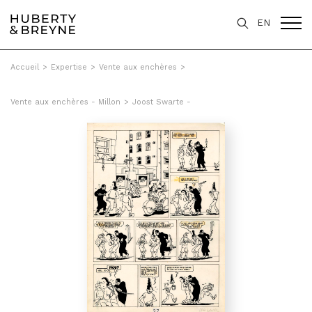
EN
Accueil
>
Expertise
>
Vente aux enchères
>
Vente aux enchères - Millon
>
Joost Swarte -