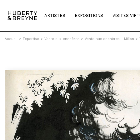
ARTISTES
EXPOSITIONS
VISITES VIR
Accueil
>
Expertise
>
Vente aux enchères
>
Vente aux enchères - Millon
>