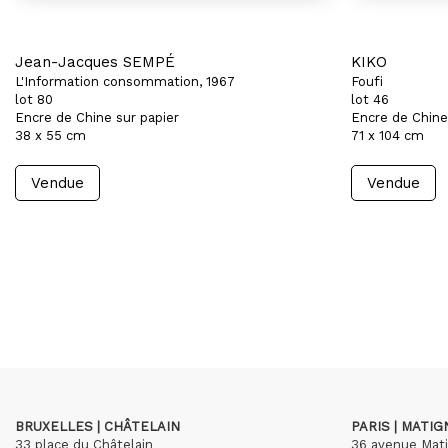
Jean-Jacques SEMPÉ
KIKO
L'Information consommation, 1967
Foufi
lot 80
lot 46
Encre de Chine sur papier
Encre de Chine
38 x 55 cm
71 x 104 cm
Vendue
Vendue
BRUXELLES | CHÂTELAIN
PARIS | MATI
33 place du Châtelain
36 avenue Mat