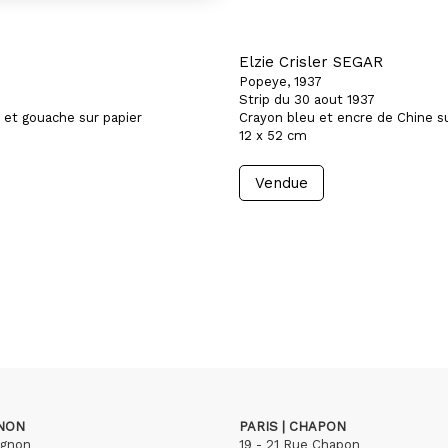
Elzie Crisler SEGAR
Popeye, 1937
Strip du 30 aout 1937
 et gouache sur papier
Crayon bleu et encre de Chine su
12 x 52 cm
Vendue
GNON
PARIS | CHAPON
ignon
19 - 21 Rue Chapon