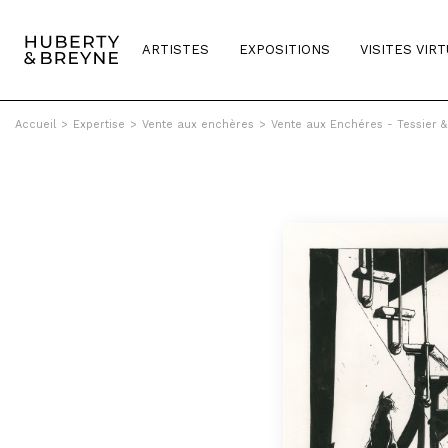
ARTISTES
EXPOSITIONS
VISITES VIR
Accueil
>
Expertise
>
Vente aux enchères
>
Vente aux Enchéres - Tessier 