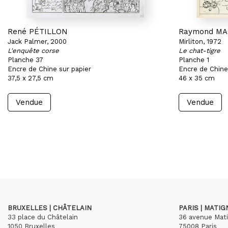
René PÉTILLON
Raymond M
Jack Palmer, 2000
Mirliton, 1972
L'enquête corse
Le chat-tigre
Planche 37
Planche 1
Encre de Chine sur papier
Encre de Chine
37,5 x 27,5 cm
46 x 35 cm
Vendue
Vendue
BRUXELLES | CHÂTELAIN
PARIS | MATI
33 place du Châtelain
36 avenue Mat
1050 Bruxelles
75008 Paris