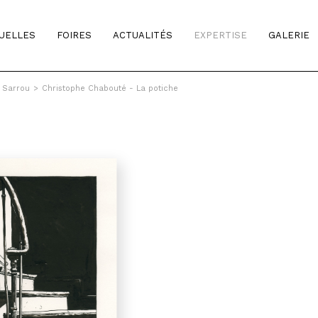
TUELLES
FOIRES
ACTUALITÉS
EXPERTISE
GALERIE
& Sarrou
>
Christophe Chabouté - La potiche