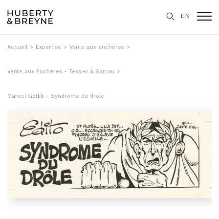
EN
Accueil
>
Expertise
>
Vente aux enchères
>
Vente aux Enchéres - Tessier & Sarrou
>
Marcel Gotlib - Syndrome du drole