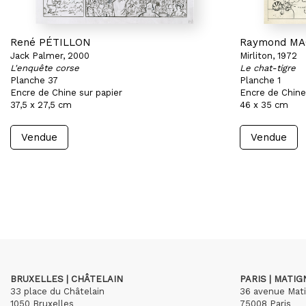
René PÉTILLON
Raymond M
Jack Palmer, 2000
Mirliton, 1972
L'enquête corse
Le chat-tigre
Planche 37
Planche 1
Encre de Chine sur papier
Encre de Chine
37,5 x 27,5 cm
46 x 35 cm
Vendue
Vendue
BRUXELLES | CHÂTELAIN
PARIS | MATI
33 place du Châtelain
36 avenue Mat
1050 Bruxelles
75008 Paris