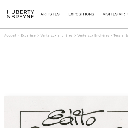
ARTISTES
EXPOSITIONS
VISITES VIR
Accueil
>
Expertise
>
Vente aux enchères
>
Vente aux Enchéres - Tessier 