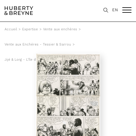
EN
Accueil
>
Expertise
>
Vente aux enchères
>
Vente aux Enchéres - Tessier & Sarrou
>
Jijé & Lorg - L'île des vaisseaux perdus