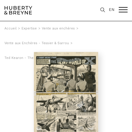
EN
Accueil
>
Expertise
>
Vente aux enchères
>
Vente aux Enchéres - Tessier & Sarrou
>
Ted Kearon - The Weird Worls of X