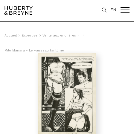
EN
Accueil
>
Expertise
>
Vente aux enchères
>
>
Milo Manara - Le vaisseau fantôme