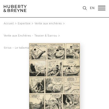
EN
Accueil
>
Expertise
>
Vente aux enchères
>
Vente aux Enchéres - Tessier & Sarrou
>
Sirius - Le talisman des Timour