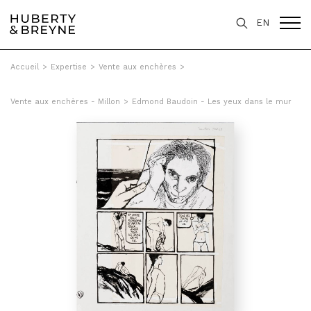
EN
Accueil
>
Expertise
>
Vente aux enchères
>
Vente aux enchères - Millon
>
Edmond Baudoin - Les yeux dans le mur