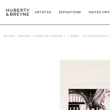
ARTISTES
EXPOSITIONS
VISITES VIR
Accueil
>
Expertise
>
Vente aux enchères
>
>
Makyo - Le corbeau blanc,