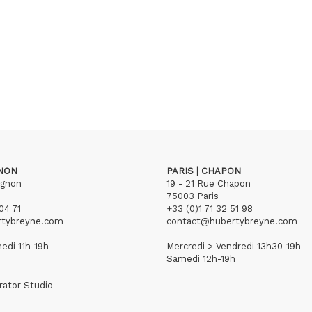
GNON
PARIS | CHAPON
ignon
19 - 21 Rue Chapon
75003 Paris
04 71
+33 (0)1 71 32 51 98
rtybreyne.com
contact@hubertybreyne.com
edi 11h-19h
Mercredi > Vendredi 13h30-19h
Samedi 12h-19h
rator Studio