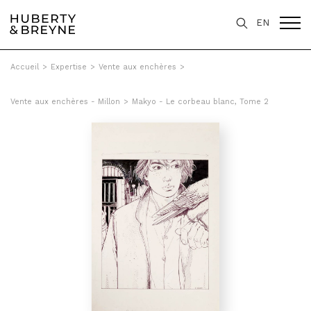
EN
Accueil
>
Expertise
>
Vente aux enchères
>
Vente aux enchères - Millon
>
Makyo - Le corbeau blanc, Tome 2