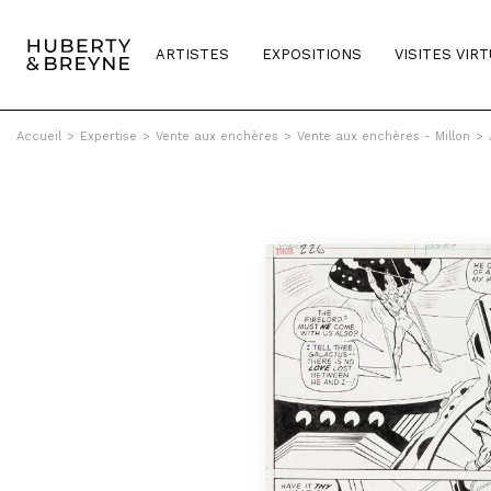
ARTISTES
EXPOSITIONS
VISITES VIR
Accueil
>
Expertise
>
Vente aux enchères
>
Vente aux enchères - Millon
>