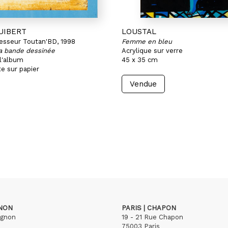
UIBERT
LOUSTAL
fesseur Toutan'BD, 1998
Femme en bleu
la bande dessinée
Acrylique sur verre
l'album
45 x 35 cm
e sur papier
Vendue
GNON
PARIS | CHAPON
ignon
19 - 21 Rue Chapon
75003 Paris