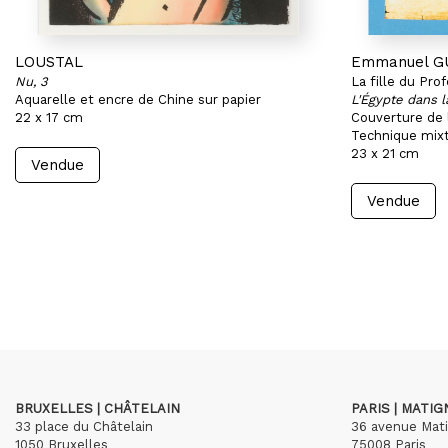
LOUSTAL
Emmanuel G
Nu, 3
La fille du Pro
Aquarelle et encre de Chine sur papier
L'Égypte dans 
22 x 17 cm
Couverture de 
Technique mixt
23 x 21 cm
Vendue
Vendue
BRUXELLES | CHÂTELAIN
PARIS | MATI
33 place du Châtelain
36 avenue Mat
1050 Bruxelles
75008 Paris