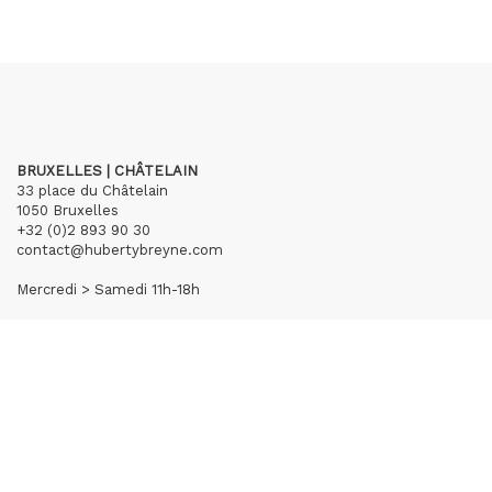
BRUXELLES | CHÂTELAIN
33 place du Châtelain
1050 Bruxelles
+32 (0)2 893 90 30
contact@hubertybreyne.com
Mercredi > Samedi 11h-18h
PARIS | MATIGNON
36 avenue Matignon
75008 Paris
+33 (0)1 40 28 04 71
contact@hubertybreyne.com
Mercredi > Samedi 11h-19h