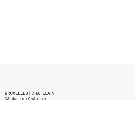
BRUXELLES | CHÂTELAIN
33 place du Châtelain
1050 Bruxelles
+32 (0)2 893 90 30
contact@hubertybreyne.com
Mercredi > Samedi 11h-18h