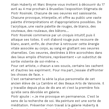
Alain Huberty et Marc Breyne vous invitent à découvrir du 17
avril au 4 mai prochain à Bruxelles l'exposition Stigmata de
Piotr Rosinski. Chacune de ses oeuvres est saisissante.
Chacune provoque, interpelle, et offre au public une vaste
palette d'interprétations et d'appropriations possibles. De
l'acrylique, une vaste palette de rouges, de blancs, des
couteaux, des rouleaux, des bâtons...
Piotr Rosinski commence par un croquis intuitif, puis il
attaque ses toiles. Il voit d'abord rouge puis recouvre de
blanc, avant, enfin, de chercher à retrouver cette énergie
vitale associée au corps, au sang en grattant ses oeuvres
charnelles. Ces oeuvres, destinées à être accrochées dans
des lieux emplis d'histoire, représentent « un substitut de
sortie violente de soi-même ».
Pour cet artiste, « chacun a ses soucis, certains les cachent
et d'autres les expriment. Pour ma part, j'essaie d'affronter
les choses de face. »
C'est certainement la série la plus personnelle de cet
ancien élève de La Cambre et des Beaux Arts de Varsovie. Il
y travaille depuis plus de dix ans et c'est la première fois
qu'elle sera dévoilée en galerie.
Piotr ajoute : « Je me provoque en permanence. C'est le
sens de la recherche de soi. Ma peinture est une sorte de
méditation. Présenter mon travail à la galerie Huberty &